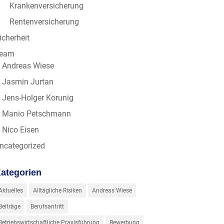
Krankenversicherung
Rentenversicherung
icherheit
eam
Andreas Wiese
Jasmin Jurtan
Jens-Holger Korunig
Manio Petschmann
Nico Eisen
ncategorized
ategorien
Aktuelles
Alltägliche Risiken
Andreas Wiese
Beiträge
Berufsantritt
Betriebswirtschaftliche Praxisführung
Bewerbung