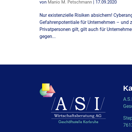
von
Manio M. Petschmann
|
17.09.2020
Nur existenzielle Risiken absichern! Cyberan
Gefahrenpotentiale für Unternehmen – und 
Privatpersonen gilt, gilt auch für Unterne
gegen...
Ka
A.S.
Gesc
Step
761