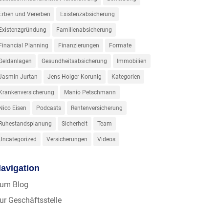
Erben und Vererben
Existenzabsicherung
Existenzgründung
Familienabsicherung
Financial Planning
Finanzierungen
Formate
Geldanlagen
Gesundheitsabsicherung
Immobilien
Jasmin Jurtan
Jens-Holger Korunig
Kategorien
Krankenversicherung
Manio Petschmann
Nico Eisen
Podcasts
Rentenversicherung
Ruhestandsplanung
Sicherheit
Team
Uncategorized
Versicherungen
Videos
avigation
um Blog
ur Geschäftsstelle