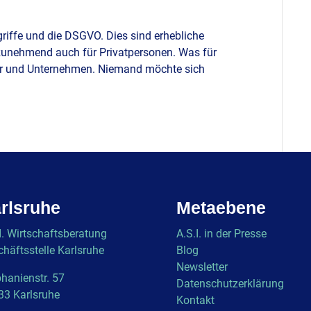
griffe und die DSGVO. Dies sind erhebliche
zunehmend auch für Privatpersonen. Was für
hmer und Unternehmen. Niemand möchte sich
rlsruhe
Metaebene
I. Wirtschaftsberatung
A.S.I. in der Presse
häftsstelle Karlsruhe
Blog
Newsletter
hanienstr. 57
Datenschutzerklärung
33 Karlsruhe
Kontakt