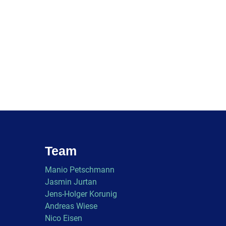
Team
Manio Petschmann
Jasmin Jurtan
Jens-Holger Korunig
Andreas Wiese
Nico Eisen