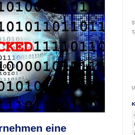
S
T
U
K
rnehmen eine