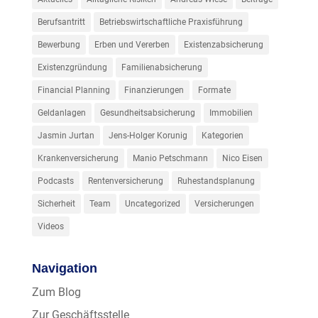
Berufsantritt
Betriebswirtschaftliche Praxisführung
Bewerbung
Erben und Vererben
Existenzabsicherung
Existenzgründung
Familienabsicherung
Financial Planning
Finanzierungen
Formate
Geldanlagen
Gesundheitsabsicherung
Immobilien
Jasmin Jurtan
Jens-Holger Korunig
Kategorien
Krankenversicherung
Manio Petschmann
Nico Eisen
Podcasts
Rentenversicherung
Ruhestandsplanung
Sicherheit
Team
Uncategorized
Versicherungen
Videos
Navigation
Zum Blog
Zur Geschäftsstelle