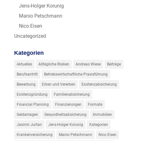
Jens-Holger Korunig
Manio Petschmann
Nico Eisen
Uncategorized
Kategorien
Aktuelles
Alltägliche Risiken
Andreas Wiese
Beiträge
Berufsantritt
Betriebswirtschaftliche Praxisführung
Bewerbung
Erben und Vererben
Existenzabsicherung
Existenzgründung
Familienabsicherung
Financial Planning
Finanzierungen
Formate
Geldanlagen
Gesundheitsabsicherung
Immobilien
Jasmin Jurtan
Jens-Holger Korunig
Kategorien
Krankenversicherung
Manio Petschmann
Nico Eisen