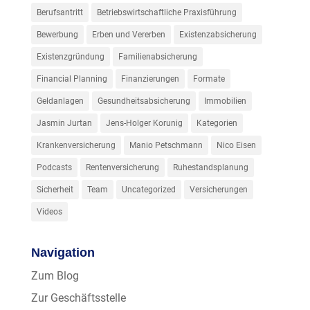
Berufsantritt
Betriebswirtschaftliche Praxisführung
Bewerbung
Erben und Vererben
Existenzabsicherung
Existenzgründung
Familienabsicherung
Financial Planning
Finanzierungen
Formate
Geldanlagen
Gesundheitsabsicherung
Immobilien
Jasmin Jurtan
Jens-Holger Korunig
Kategorien
Krankenversicherung
Manio Petschmann
Nico Eisen
Podcasts
Rentenversicherung
Ruhestandsplanung
Sicherheit
Team
Uncategorized
Versicherungen
Videos
Navigation
Zum Blog
Zur Geschäftsstelle