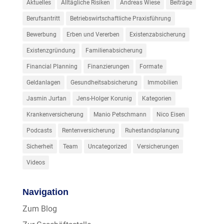
Aktuelles
Alltägliche Risiken
Andreas Wiese
Beiträge
Berufsantritt
Betriebswirtschaftliche Praxisführung
Bewerbung
Erben und Vererben
Existenzabsicherung
Existenzgründung
Familienabsicherung
Financial Planning
Finanzierungen
Formate
Geldanlagen
Gesundheitsabsicherung
Immobilien
Jasmin Jurtan
Jens-Holger Korunig
Kategorien
Krankenversicherung
Manio Petschmann
Nico Eisen
Podcasts
Rentenversicherung
Ruhestandsplanung
Sicherheit
Team
Uncategorized
Versicherungen
Videos
Navigation
Zum Blog