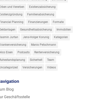
Erben und Vererben
Existenzabsicherung
Existenzgründung
Familienabsicherung
Financial Planning
Finanzierungen
Formate
Geldanlagen
Gesundheitsabsicherung
Immobilien
Jasmin Jurtan
Jens-Holger Korunig
Kategorien
Krankenversicherung
Manio Petschmann
Nico Eisen
Podcasts
Rentenversicherung
Ruhestandsplanung
Sicherheit
Team
Uncategorized
Versicherungen
Videos
avigation
um Blog
ur Geschäftsstelle