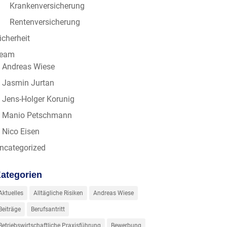
Krankenversicherung
Rentenversicherung
icherheit
eam
Andreas Wiese
Jasmin Jurtan
Jens-Holger Korunig
Manio Petschmann
Nico Eisen
ncategorized
ategorien
Aktuelles
Alltägliche Risiken
Andreas Wiese
Beiträge
Berufsantritt
Betriebswirtschaftliche Praxisführung
Bewerbung