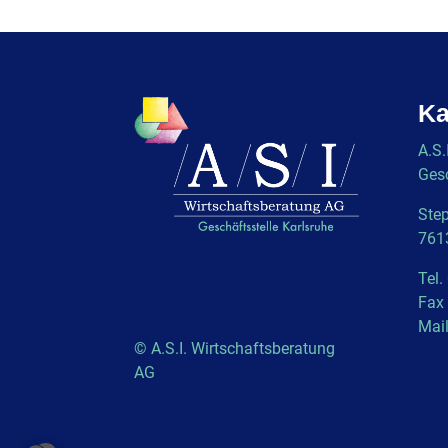
Ka
A.S.
Gesc
Step
761
Tel.
Fax
Mai
© A.S.I. Wirtschaftsberatung
AG