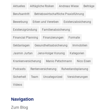
Aktuelles
Alltägliche Risiken
Andreas Wiese
Beiträge
Berufsantritt
Betriebswirtschaftliche Praxisführung
Bewerbung
Erben und Vererben
Existenzabsicherung
Existenzgründung
Familienabsicherung
Financial Planning
Finanzierungen
Formate
Geldanlagen
Gesundheitsabsicherung
Immobilien
Jasmin Jurtan
Jens-Holger Korunig
Kategorien
Krankenversicherung
Manio Petschmann
Nico Eisen
Podcasts
Rentenversicherung
Ruhestandsplanung
Sicherheit
Team
Uncategorized
Versicherungen
Videos
Navigation
Zum Blog