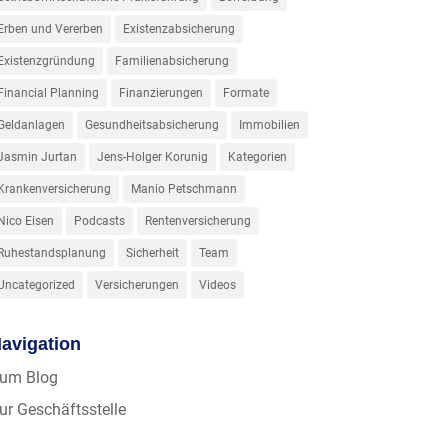
Erben und Vererben
Existenzabsicherung
Existenzgründung
Familienabsicherung
Financial Planning
Finanzierungen
Formate
Geldanlagen
Gesundheitsabsicherung
Immobilien
Jasmin Jurtan
Jens-Holger Korunig
Kategorien
Krankenversicherung
Manio Petschmann
Nico Eisen
Podcasts
Rentenversicherung
Ruhestandsplanung
Sicherheit
Team
Uncategorized
Versicherungen
Videos
avigation
um Blog
ur Geschäftsstelle