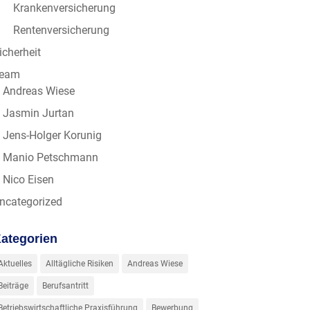
Krankenversicherung
Rentenversicherung
icherheit
eam
Andreas Wiese
Jasmin Jurtan
Jens-Holger Korunig
Manio Petschmann
Nico Eisen
ncategorized
ategorien
Aktuelles
Alltägliche Risiken
Andreas Wiese
Beiträge
Berufsantritt
Betriebswirtschaftliche Praxisführung
Bewerbung