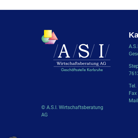
Ka
A.S.
Gesc
Step
761
Tel.
Fax
Mai
© A.S.I. Wirtschaftsberatung
AG