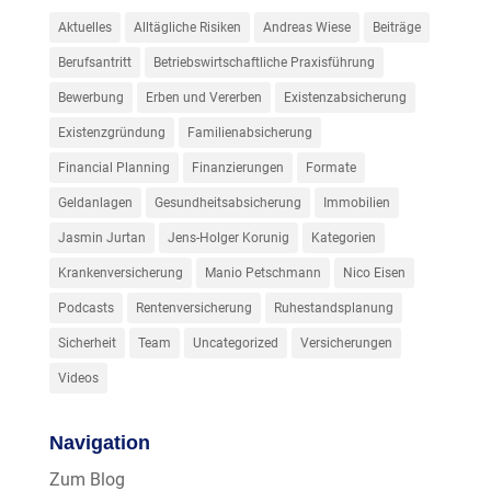
Aktuelles
Alltägliche Risiken
Andreas Wiese
Beiträge
Berufsantritt
Betriebswirtschaftliche Praxisführung
Bewerbung
Erben und Vererben
Existenzabsicherung
Existenzgründung
Familienabsicherung
Financial Planning
Finanzierungen
Formate
Geldanlagen
Gesundheitsabsicherung
Immobilien
Jasmin Jurtan
Jens-Holger Korunig
Kategorien
Krankenversicherung
Manio Petschmann
Nico Eisen
Podcasts
Rentenversicherung
Ruhestandsplanung
Sicherheit
Team
Uncategorized
Versicherungen
Videos
Navigation
Zum Blog