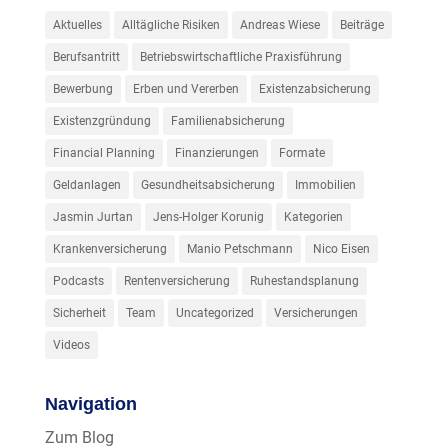
Aktuelles
Alltägliche Risiken
Andreas Wiese
Beiträge
Berufsantritt
Betriebswirtschaftliche Praxisführung
Bewerbung
Erben und Vererben
Existenzabsicherung
Existenzgründung
Familienabsicherung
Financial Planning
Finanzierungen
Formate
Geldanlagen
Gesundheitsabsicherung
Immobilien
Jasmin Jurtan
Jens-Holger Korunig
Kategorien
Krankenversicherung
Manio Petschmann
Nico Eisen
Podcasts
Rentenversicherung
Ruhestandsplanung
Sicherheit
Team
Uncategorized
Versicherungen
Videos
Navigation
Zum Blog