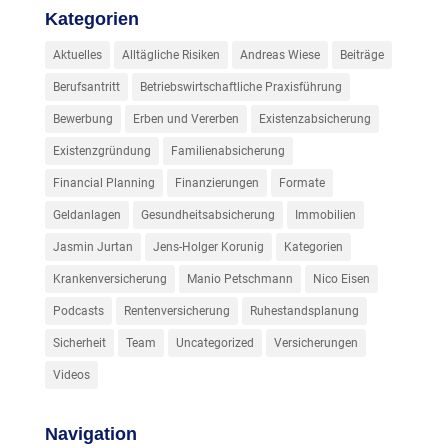
Kategorien
Aktuelles
Alltägliche Risiken
Andreas Wiese
Beiträge
Berufsantritt
Betriebswirtschaftliche Praxisführung
Bewerbung
Erben und Vererben
Existenzabsicherung
Existenzgründung
Familienabsicherung
Financial Planning
Finanzierungen
Formate
Geldanlagen
Gesundheitsabsicherung
Immobilien
Jasmin Jurtan
Jens-Holger Korunig
Kategorien
Krankenversicherung
Manio Petschmann
Nico Eisen
Podcasts
Rentenversicherung
Ruhestandsplanung
Sicherheit
Team
Uncategorized
Versicherungen
Videos
Navigation