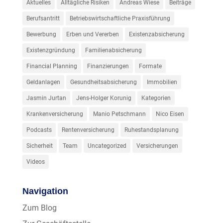
Aktuelles
Alltägliche Risiken
Andreas Wiese
Beiträge
Berufsantritt
Betriebswirtschaftliche Praxisführung
Bewerbung
Erben und Vererben
Existenzabsicherung
Existenzgründung
Familienabsicherung
Financial Planning
Finanzierungen
Formate
Geldanlagen
Gesundheitsabsicherung
Immobilien
Jasmin Jurtan
Jens-Holger Korunig
Kategorien
Krankenversicherung
Manio Petschmann
Nico Eisen
Podcasts
Rentenversicherung
Ruhestandsplanung
Sicherheit
Team
Uncategorized
Versicherungen
Videos
Navigation
Zum Blog