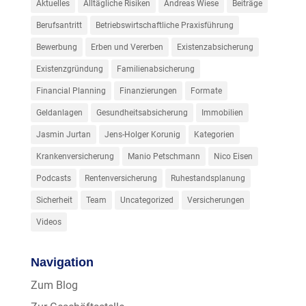
Aktuelles
Alltägliche Risiken
Andreas Wiese
Beiträge
Berufsantritt
Betriebswirtschaftliche Praxisführung
Bewerbung
Erben und Vererben
Existenzabsicherung
Existenzgründung
Familienabsicherung
Financial Planning
Finanzierungen
Formate
Geldanlagen
Gesundheitsabsicherung
Immobilien
Jasmin Jurtan
Jens-Holger Korunig
Kategorien
Krankenversicherung
Manio Petschmann
Nico Eisen
Podcasts
Rentenversicherung
Ruhestandsplanung
Sicherheit
Team
Uncategorized
Versicherungen
Videos
Navigation
Zum Blog