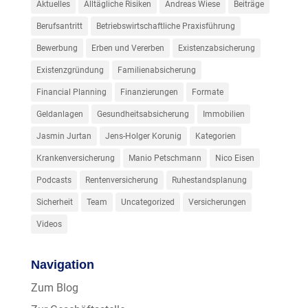
Aktuelles
Alltägliche Risiken
Andreas Wiese
Beiträge
Berufsantritt
Betriebswirtschaftliche Praxisführung
Bewerbung
Erben und Vererben
Existenzabsicherung
Existenzgründung
Familienabsicherung
Financial Planning
Finanzierungen
Formate
Geldanlagen
Gesundheitsabsicherung
Immobilien
Jasmin Jurtan
Jens-Holger Korunig
Kategorien
Krankenversicherung
Manio Petschmann
Nico Eisen
Podcasts
Rentenversicherung
Ruhestandsplanung
Sicherheit
Team
Uncategorized
Versicherungen
Videos
Navigation
Zum Blog