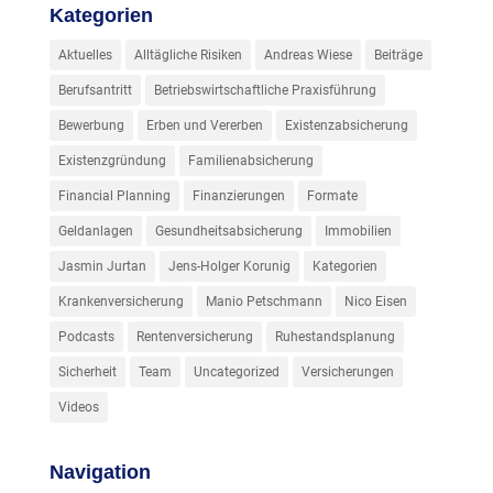
Kategorien
Aktuelles
Alltägliche Risiken
Andreas Wiese
Beiträge
Berufsantritt
Betriebswirtschaftliche Praxisführung
Bewerbung
Erben und Vererben
Existenzabsicherung
Existenzgründung
Familienabsicherung
Financial Planning
Finanzierungen
Formate
Geldanlagen
Gesundheitsabsicherung
Immobilien
Jasmin Jurtan
Jens-Holger Korunig
Kategorien
Krankenversicherung
Manio Petschmann
Nico Eisen
Podcasts
Rentenversicherung
Ruhestandsplanung
Sicherheit
Team
Uncategorized
Versicherungen
Videos
Navigation