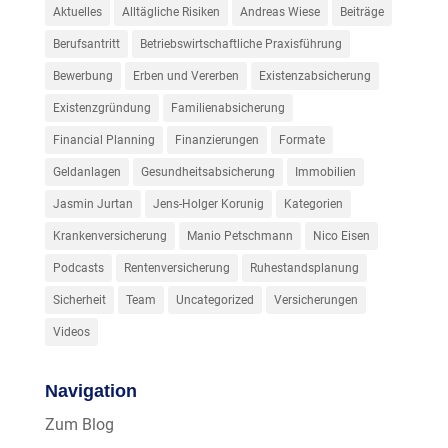
Aktuelles
Alltägliche Risiken
Andreas Wiese
Beiträge
Berufsantritt
Betriebswirtschaftliche Praxisführung
Bewerbung
Erben und Vererben
Existenzabsicherung
Existenzgründung
Familienabsicherung
Financial Planning
Finanzierungen
Formate
Geldanlagen
Gesundheitsabsicherung
Immobilien
Jasmin Jurtan
Jens-Holger Korunig
Kategorien
Krankenversicherung
Manio Petschmann
Nico Eisen
Podcasts
Rentenversicherung
Ruhestandsplanung
Sicherheit
Team
Uncategorized
Versicherungen
Videos
Navigation
Zum Blog