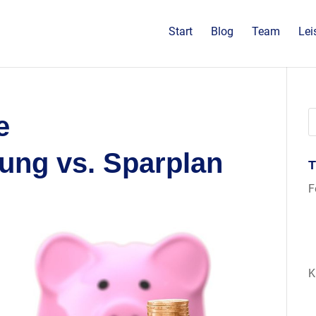
Start
Blog
Team
Lei
e
ung vs. Sparplan
F
K