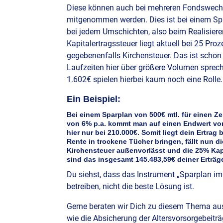
Diese können auch bei mehreren Fondswechs
mitgenommen werden. Dies ist bei einem Spar
bei jedem Umschichten, also beim Realisiere
Kapitalertragssteuer liegt aktuell bei 25 Pro
gegebenenfalls Kirchensteuer. Das ist schon
Laufzeiten hier über größere Volumen sprech
1.602€ spielen hierbei kaum noch eine Rolle.
Ein Beispiel:
Bei einem Sparplan von 500€ mtl. für einen Z
von 6% p.a. kommt man auf einen Endwert von 
hier nur bei 210.000€. Somit liegt dein Ertrag
Rente in trockene Tücher bringen, fällt nun d
Kirchensteuer außenvorlässt und die 25% Kapit
sind das insgesamt 145.483,59€ deiner Erträg
Du siehst, dass das Instrument „Sparplan im
betreiben, nicht die beste Lösung ist.
Gerne beraten wir Dich zu diesem Thema ausf
wie die Absicherung der Altersvorsorgebeitr