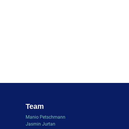
Team
Manio Petschmann
Jasmin Jurtan