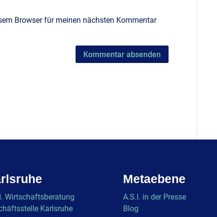
iesem Browser für meinen nächsten Kommentar
rlsruhe
Metaebene
I. Wirtschaftsberatung
A.S.I. in der Presse
häftsstelle Karlsruhe
Blog