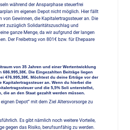
eln während der Ansparphase steuerfrei
plan im eigenen Depot nicht möglich. Hier fällt
n von Gewinnen, die Kapitalertragssteuer an. Die
zent zuzüglich Solidaritätszuschlag und
 eine ganze Menge, da wir aufgrund der langen
en. Der Freibetrag von 801€ bzw. für Ehepaare
eitraum von 35 Jahren und einer Wertentwicklung
686.995,38€. Die Eingezahlten Beiträge liegen
 bei 476.995,38€. Möchtest du deine Erträge vor der
ie Kapitalertragssteuer an. Wenn du hierbei die
alertragssteuer und die 5,5% Soli unterstellst,
e, die an den Staat gezahlt werden müssen.
 eignen Depot“ mit dem Ziel Altersvorsorge zu
ührlich. Es gibt nämlich noch weitere Vorteile,
äge gegen das Risiko, berufsunfähig zu werden.