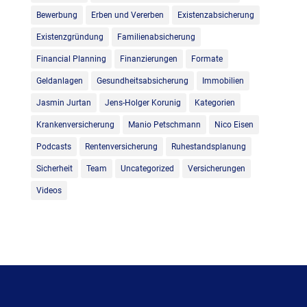
Bewerbung
Erben und Vererben
Existenzabsicherung
Existenzgründung
Familienabsicherung
Financial Planning
Finanzierungen
Formate
Geldanlagen
Gesundheitsabsicherung
Immobilien
Jasmin Jurtan
Jens-Holger Korunig
Kategorien
Krankenversicherung
Manio Petschmann
Nico Eisen
Podcasts
Rentenversicherung
Ruhestandsplanung
Sicherheit
Team
Uncategorized
Versicherungen
Videos