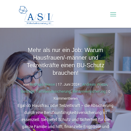
Mehr als nur ein Job: Warum
Hausfrauen/-männer und
Teilzeitkräfte einen BU-Schutz
brauchen!
von
Andreas Wiese
|
17. Juni 2024
|
Andreas Wiese
,
Beiträge
,
Familienabsicherung
,
Rentenversicherung
| 0
Kommentieren
Egal ob Hausfrau oder Teilzeitkraft – die Absicherung
durch eine Berufsunfähigkeitsversicherung ist
essenziell. Sie bietet Schutz und Sicherheit für die
ganze Familie und hilft, finanzielle Engpässe und